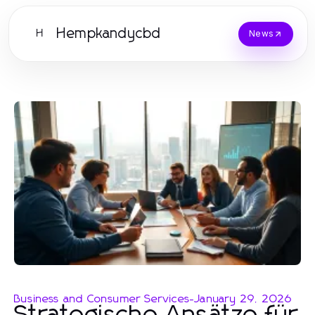
Hempkandycbd
H
News
Business and Consumer Services
-
January 29, 2026