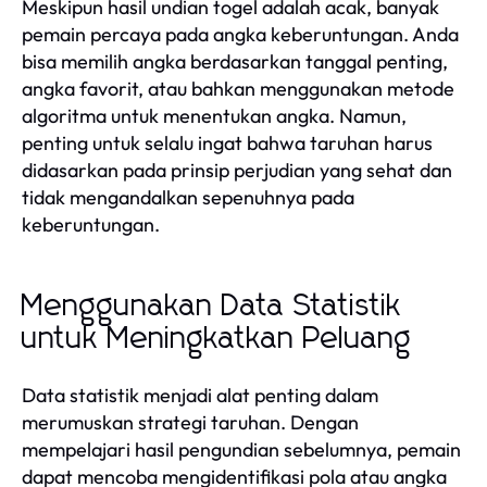
Meskipun hasil undian togel adalah acak, banyak
pemain percaya pada angka keberuntungan. Anda
bisa memilih angka berdasarkan tanggal penting,
angka favorit, atau bahkan menggunakan metode
algoritma untuk menentukan angka. Namun,
penting untuk selalu ingat bahwa taruhan harus
didasarkan pada prinsip perjudian yang sehat dan
tidak mengandalkan sepenuhnya pada
keberuntungan.
Menggunakan Data Statistik
untuk Meningkatkan Peluang
Data statistik menjadi alat penting dalam
merumuskan strategi taruhan. Dengan
mempelajari hasil pengundian sebelumnya, pemain
dapat mencoba mengidentifikasi pola atau angka