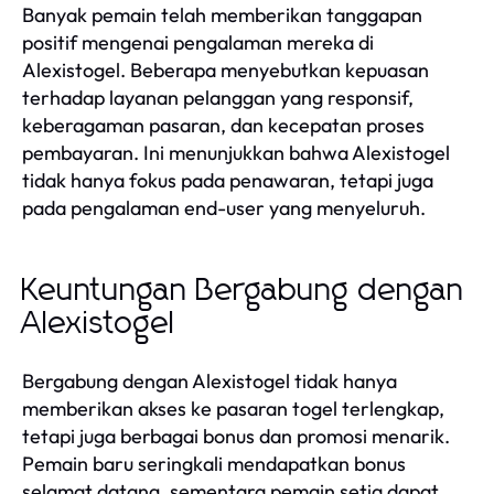
Banyak pemain telah memberikan tanggapan
positif mengenai pengalaman mereka di
Alexistogel. Beberapa menyebutkan kepuasan
terhadap layanan pelanggan yang responsif,
keberagaman pasaran, dan kecepatan proses
pembayaran. Ini menunjukkan bahwa Alexistogel
tidak hanya fokus pada penawaran, tetapi juga
pada pengalaman end-user yang menyeluruh.
Keuntungan Bergabung dengan
Alexistogel
Bergabung dengan Alexistogel tidak hanya
memberikan akses ke pasaran togel terlengkap,
tetapi juga berbagai bonus dan promosi menarik.
Pemain baru seringkali mendapatkan bonus
selamat datang, sementara pemain setia dapat