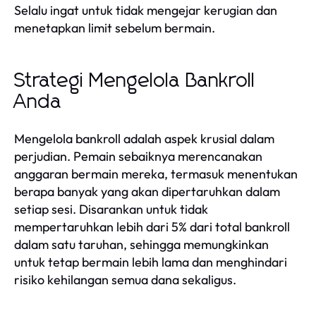
Selalu ingat untuk tidak mengejar kerugian dan
menetapkan limit sebelum bermain.
Strategi Mengelola Bankroll
Anda
Mengelola bankroll adalah aspek krusial dalam
perjudian. Pemain sebaiknya merencanakan
anggaran bermain mereka, termasuk menentukan
berapa banyak yang akan dipertaruhkan dalam
setiap sesi. Disarankan untuk tidak
mempertaruhkan lebih dari 5% dari total bankroll
dalam satu taruhan, sehingga memungkinkan
untuk tetap bermain lebih lama dan menghindari
risiko kehilangan semua dana sekaligus.