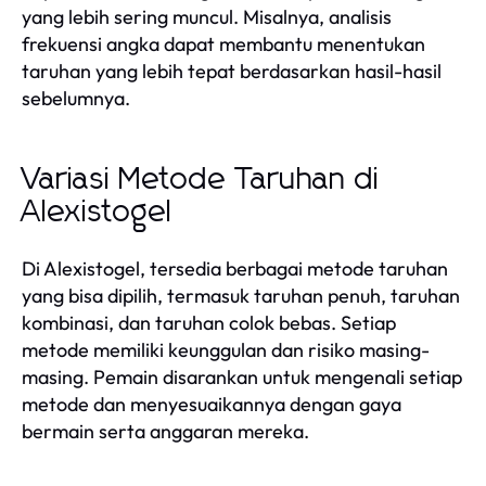
yang lebih sering muncul. Misalnya, analisis
frekuensi angka dapat membantu menentukan
taruhan yang lebih tepat berdasarkan hasil-hasil
sebelumnya.
Variasi Metode Taruhan di
Alexistogel
Di Alexistogel, tersedia berbagai metode taruhan
yang bisa dipilih, termasuk taruhan penuh, taruhan
kombinasi, dan taruhan colok bebas. Setiap
metode memiliki keunggulan dan risiko masing-
masing. Pemain disarankan untuk mengenali setiap
metode dan menyesuaikannya dengan gaya
bermain serta anggaran mereka.