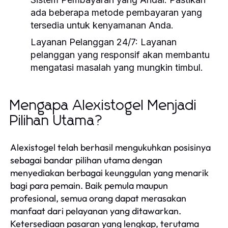
ada beberapa metode pembayaran yang
tersedia untuk kenyamanan Anda.
Layanan Pelanggan 24/7:
Layanan
pelanggan yang responsif akan membantu
mengatasi masalah yang mungkin timbul.
Mengapa Alexistogel Menjadi
Pilihan Utama?
Alexistogel telah berhasil mengukuhkan posisinya
sebagai bandar pilihan utama dengan
menyediakan berbagai keunggulan yang menarik
bagi para pemain. Baik pemula maupun
profesional, semua orang dapat merasakan
manfaat dari pelayanan yang ditawarkan.
Ketersediaan pasaran yang lengkap, terutama